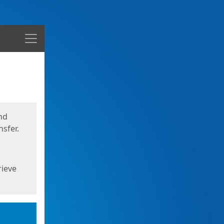
Menu
nd
sfer.
rieve